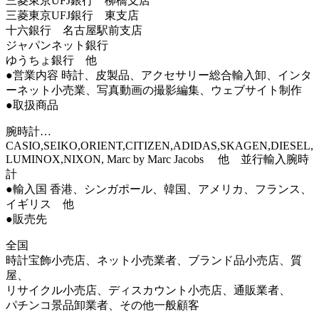
三菱東京UFJ銀行 柳橋支店
三菱東京UFJ銀行 東支店
十六銀行 名古屋駅前支店
ジャパンネット銀行
ゆうちょ銀行 他
●営業内容 時計、皮製品、アクセサリー総合輸入卸、インタ
ーネット小売業、写真動画の撮影編集、ウェブサイト制作
●取扱商品
腕時計…
CASIO,SEIKO,ORIENT,CITIZEN,ADIDAS,SKAGEN,DIESEL,
LUMINOX,NIXON, Marc by Marc Jacobs 他 並行輸入腕時
計
●輸入国 香港、シンガポール、韓国、アメリカ、フランス、
イギリス 他
●販売先
全国
時計宝飾小売店、ネット小売業者、ブランド品小売店、質
屋、
リサイクル小売店、ディスカウント小売店、通販業者、
パチンコ景品卸業者、その他一般顧客