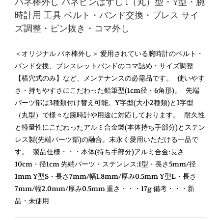
バネ棒外し バネピンはずし I（丸）型・Y型・腕
時計用 工具 ベルト・バンド交換・ブレス サイ
ズ調整・ピン抜き・コマ外し
＜オリジナル バネ棒外し＞ 愛用されている腕時計のベルト・
バンド交換、ブレスレットバンドのコマ詰め・サイズ調整
【横穴式のみ】など、メンテナンスの必需品です。 使いやす
さ・持ちやすさにこだわった鉛筆型(1cm径・6角形)。 先端
パーツ部は3種類付け替え可能。Y字型(大小2種類)とI字型
（丸型）で様々な腕時計や用途に対応しております。 耐久性
と軽量性にこだわったアルミ合金製(本体持ち手部分)とステン
レス製(先端パーツ部)の融合。末永く愛用いただける一品で
す。 製品仕様・・・本体(持ち手部分)アルミ合金:長さ
10cm・径1cm 先端パーツ・ステンレス:I型・長さ5mm/径
1mm Y型S・長さ7mm/幅1.8mm/厚み0.5mm Y型L・長さ
7mm/幅2.0mm/厚み0.5mm 重さ・・・17g 備考・・・新
品・未使用