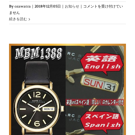
EDIFICE
By
ozawatra
|
2018年12月05日
|
お知らせ
|
コメントを受け付けてい
エ
ません
デ
続きを読む
ィ
フ
ィ
ス
CASIO
カ
シ
オ
EFV-
C100D-
1A
ク
ロ
ノ
グ
ラ
フ
カ