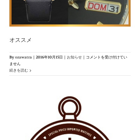
レ
ン
ダ
ー
ブ
ラ
オススメ
ッ
ク
ア
オ
By
ozawatra
|
2016年10月15日
|
お知らせ
|
コメントを受け付けてい
ナ
ス
ません
ロ
ス
続きを読む
グ
メ
デ
は
ジ
タ
ル
は