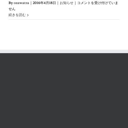
バ
By
ozawatra
|
2016年4月18日
|
お知らせ
|
コメントを受け付けていま
ネ
せん
棒
続きを読む
外
し
バ
ネ
ピ
ン
は
ず
し
I（丸）
型・
Y
型・
腕
時
計
用
工